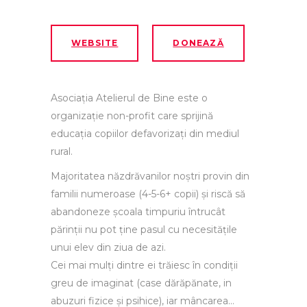
WEBSITE
DONEAZĂ
Asociația Atelierul de Bine este o
organizație non-profit care sprijină
educația copiilor defavorizați din mediul
rural.
Majoritatea năzdrăvanilor noștri provin din
familii numeroase (4-5-6+ copii) și riscă să
abandoneze școala timpuriu întrucât
părinții nu pot ține pasul cu necesitățile
unui elev din ziua de azi.
Cei mai mulți dintre ei trăiesc în condiții
greu de imaginat (case dărăpănate, in
abuzuri fizice și psihice), iar mâncarea…