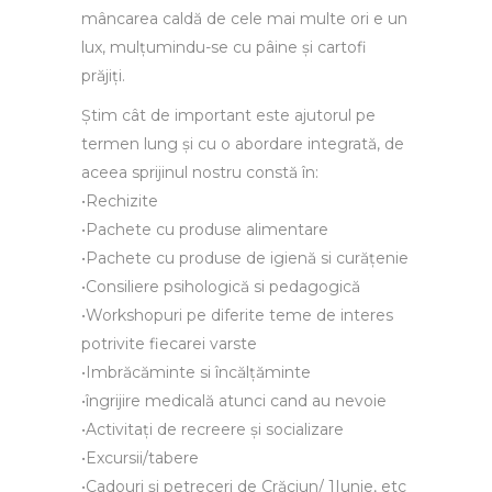
mâncarea caldă de cele mai multe ori e un
lux, mulțumindu-se cu pâine și cartofi
prăjiți.
Știm cât de important este ajutorul pe
termen lung și cu o abordare integrată, de
aceea sprijinul nostru constă în:
•Rechizite
•Pachete cu produse alimentare
•Pachete cu produse de igienă si curățenie
•Consiliere psihologică si pedagogică
•Workshopuri pe diferite teme de interes
potrivite fiecarei varste
•Imbrăcăminte si încălțăminte
•îngrijire medicală atunci cand au nevoie
•Activitați de recreere și socializare
•Excursii/tabere
•Cadouri și petreceri de Crăciun/ 1Iunie, etc