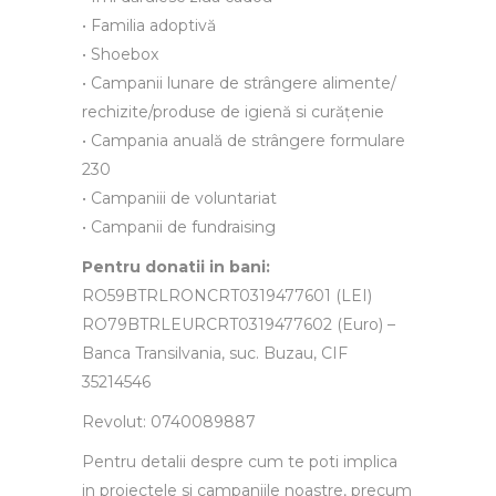
• Familia adoptivă
• Shoebox
• Campanii lunare de strângere alimente/
rechizite/produse de igienă si curățenie
• Campania anuală de strângere formulare
230
• Campaniii de voluntariat
• Campanii de fundraising
Pentru donatii in bani:
RO59BTRLRONCRT0319477601 (LEI)
RO79BTRLEURCRT0319477602 (Euro) –
Banca Transilvania, suc. Buzau, CIF
35214546
Revolut: 0740089887
Pentru detalii despre cum te poti implica
in proiectele si campaniile noastre, precum