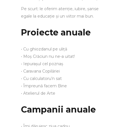
Pe scurt: le oferim atenție, iubire, șanse
egale la educație și un viitor mai bun.
Proiecte anuale
• Cu ghiozdanul pe uliță
• Moș Crăciun nu ne-a uitat!
• Iepurașul cel poznaș
• Caravana Copilăriei
• Cu calculatoru’n sat
• Împreună facem Bine
• Atelierul de Arte
Campanii anuale
• Îmi dăruiesc ziua cadou