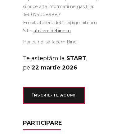
si orice alte informatii ne gasiti la:
Tel: 0740089887
Email: atelieruldebine@gmail.com
Site:
atelieruldebine.ro
Hai cu noi sa facem Bine!
Te așteptăm la
START
,
pe
22 martie 2026
ÎNSCRIE-TE ACUM!
PARTICIPARE