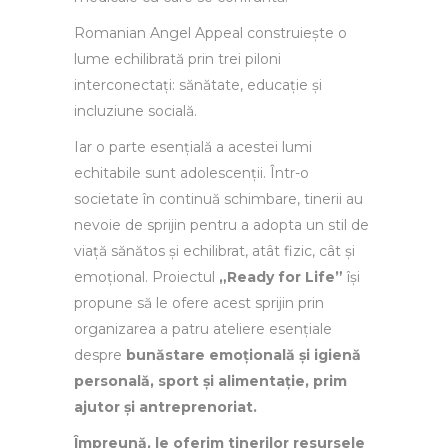
Romanian Angel Appeal construiește o
lume echilibrată prin trei piloni
interconectați: sănătate, educație și
incluziune socială.
Iar o parte esențială a acestei lumi
echitabile sunt adolescenții. Într-o
societate în continuă schimbare, tinerii au
nevoie de sprijin pentru a adopta un stil de
viață sănătos și echilibrat, atât fizic, cât și
emoțional. Proiectul
„Ready for Life”
își
propune să le ofere acest sprijin prin
organizarea a patru ateliere esențiale
despre
bunăstare emoțională și igienă
personală, sport și alimentație, prim
ajutor și antreprenoriat.
Împreună, le oferim tinerilor resursele