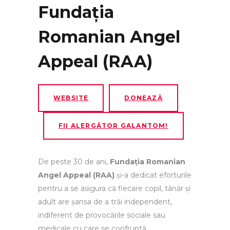
Fundația
Romanian Angel
Appeal (RAA)
WEBSITE
DONEAZĂ
FII ALERGĂTOR GALANTOM!
De peste 30 de ani,
Fundația Romanian
Angel Appeal (RAA)
și-a dedicat eforturile
pentru a se asigura că fiecare copil, tânăr și
adult are șansa de a trăi independent,
indiferent de provocările sociale sau
medicale cu care se confruntă.