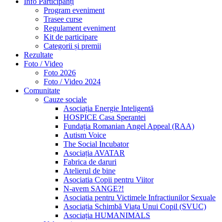
Info Participanți
Program eveniment
Trasee curse
Regulament eveniment
Kit de participare
Categorii și premii
Rezultate
Foto / Video
Foto 2026
Foto / Video 2024
Comunitate
Cauze sociale
Asociația Energie Inteligentă
HOSPICE Casa Sperantei
Fundația Romanian Angel Appeal (RAA)
Autism Voice
The Social Incubator
Asociația AVATAR
Fabrica de daruri
Atelierul de bine
Asociatia Copii pentru Viitor
N-avem SANGE?!
Asociatia pentru Victimele Infractiunilor Sexuale
Asociația Schimbă Viața Unui Copil (SVUC)
Asociația HUMANIMALS