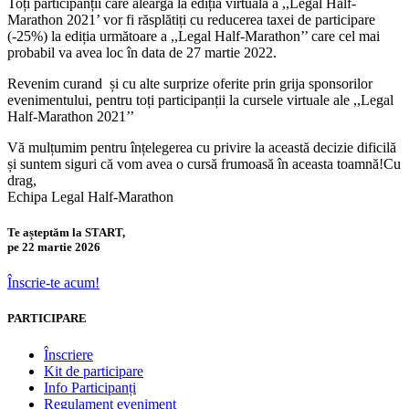
Toți participanții care aleargă la ediția virtuală a ,,Legal Half-
Marathon 2021’ vor fi răsplătiți cu reducerea taxei de participare
(-25%) la ediția următoare a ,,Legal Half-Marathon’’ care cel mai
probabil va avea loc în data de 27 martie 2022.
Revenim curand și cu alte surprize oferite prin grija sponsorilor
evenimentului, pentru toți participanții la cursele virtuale ale ,,Legal
Half-Marathon 2021’’
Vă mulțumim pentru înțelegerea cu privire la această decizie dificilă
și suntem siguri că vom avea o cursă frumoasă în aceasta toamnă!Cu
drag,
Echipa Legal Half-Marathon
Te așteptăm la
START
,
pe
22 martie 2026
Înscrie-te acum!
PARTICIPARE
Înscriere
Kit de participare
Info Participanți
Regulament eveniment