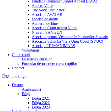
Fundația Romanian Angel Appeal (RAA)
Autism Voice
The Social Incubator
Asociația AVATAR
Fabrica de daruri
Atelierul de bine
Asociatia Copii pentru Viitor
N-avem SANGE?!
Asociatia pentru Victimele Infractiunilor Sexuale
Asociația Schimbă Viața Unui Copil (SVUC)
Asociația HUMANIMALS
Voluntariat
Curse copii
Descrierea curselor
Formular de înscriere cursa copiilor
Contact
Despre
Ambasadori
Ediţii
Ediţia 2021
Ediţia 2022
Ediţia 2023