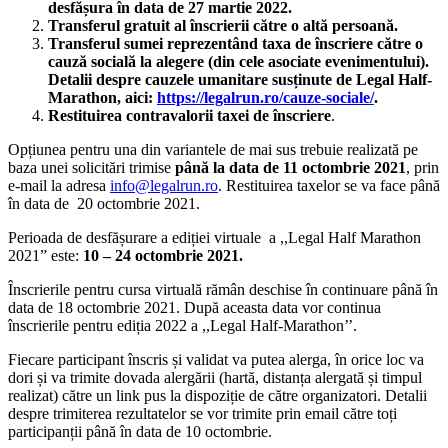
desfășura în data de 27 martie 2022.
Transferul gratuit al înscrierii către o altă persoană.
Transferul sumei reprezentând taxa de înscriere către o
cauză socială la alegere (din cele asociate evenimentului).
Detalii despre cauzele umanitare susținute de Legal Half-
Marathon, aici:
https://legalrun.ro/cauze-sociale/
.
Restituirea contravalorii taxei de înscriere
.
Opțiunea pentru una din variantele de mai sus trebuie realizată pe
baza unei solicitări trimise
până la data de 11 octombrie 2021
, prin
e-mail la adresa
info@legalrun.ro
. Restituirea taxelor se va face până
în data de 20 octombrie 2021.
Perioada de desfășurare a ediției virtuale a ,,Legal Half Marathon
2021” este:
10 – 24 octombrie 2021.
Înscrierile pentru cursa virtuală rămân deschise în continuare până în
data de 18 octombrie 2021. După aceasta data vor continua
înscrierile pentru ediția 2022 a ,,Legal Half-Marathon’’.
Fiecare participant înscris și validat va putea alerga, în orice loc va
dori și va trimite dovada alergării (hartă, distanța alergată și timpul
realizat) către un link pus la dispoziție de către organizatori. Detalii
despre trimiterea rezultatelor se vor trimite prin email către toți
participanții până în data de 10 octombrie.