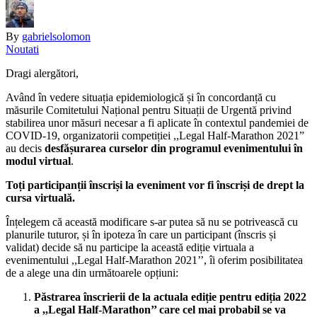
By
gabrielsolomon
Noutati
Dragi alergători,
Având în vedere situația epidemiologică și în concordanță cu
măsurile Comitetului Național pentru Situații de Urgentă privind
stabilirea unor măsuri necesar a fi aplicate în contextul pandemiei de
COVID-19, organizatorii competiției ,,Legal Half-Marathon 2021”
au decis
desfășurarea curselor din programul evenimentului în
modul virtual
.
Toți participanții înscriși la eveniment vor fi înscriși de drept la
cursa virtuală.
Înțelegem că această modificare s-ar putea să nu se potrivească cu
planurile tuturor, și în ipoteza în care un participant (înscris și
validat) decide să nu participe la această ediție virtuala a
evenimentului ,,Legal Half-Marathon 2021’’, îi oferim posibilitatea
de a alege una din următoarele opțiuni:
Păstrarea înscrierii de la actuala ediție pentru ediția 2022
a ,,Legal Half-Marathon’’ care cel mai probabil se va