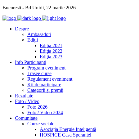
Bucuresti - Bd Unirii, 22 martie 2026
Despre
Ambasadori
Ediţii
Ediţia 2021
Ediţia 2022
Ediţia 2023
Info Participanți
Program eveniment
Trasee curse
Regulament eveniment
Kit de participare
Categorii și premii
Rezultate
Foto / Video
Foto 2026
Foto / Video 2024
Comunitate
Cauze sociale
Asociația Energie Inteligentă
HOSPICE Casa Sperantei